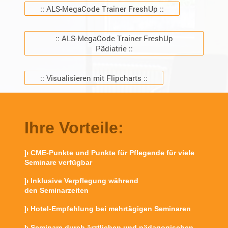
:: ALS-MegaCode Trainer FreshUp ::
:: ALS-MegaCode Trainer FreshUp
Pädiatrie ::
:: Visualisieren mit Flipcharts ::
Ihre Vorteile:
CME-Punkte und Punkte für Pflegende für viele
þ
Seminare verfügbar
Inklusive Verpflegung während
þ
den Seminarzeiten
Hotel-Empfehlung bei mehrtägigen Seminaren
þ
Seminare durch ärztlichen und pädagogischen
þ