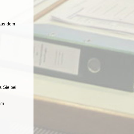
 aus dem
s Sie bei
dem