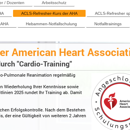
er / Dozenten
Arbeitsschutz
HA
ACLS-Refresher-Kurs der AHA
ACLS-Refresher sp
r AHA
Hebammen-Notfallschulung
Notfalltrainings
er American Heart Associat
durch "Cardio-Training"
dio-Pulmonale Reanimation regelmäßig
hen Wiederholung Ihrer Kenntnisse sowie
tlinien 2025 rundet Ihr Training ab. Damit
tischen Erfolgskontrolle. Nach dem Bestehen
, der eine Gültigkeit von weiteren 2 Jahren