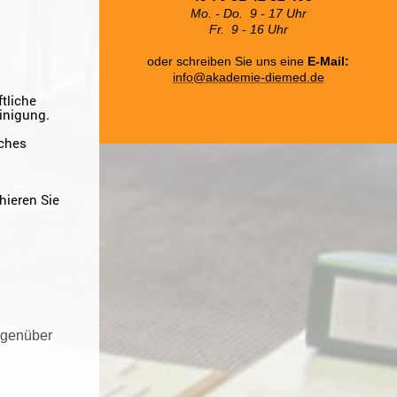
Mo. - Do. 9 - 17 Uhr
Fr. 9 - 16 Uhr
oder schreiben Sie uns eine
E-Mail:
info@akademie-diemed.de
tliche
einigung.
iches
hieren Sie
gegenüber