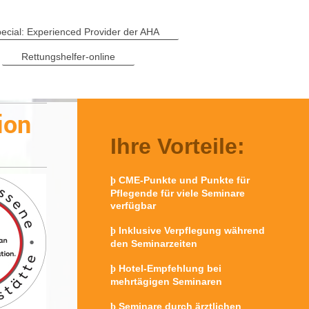
ecial: Experienced Provider der AHA
Rettungshelfer-online
ion
Ihre Vorteile:
CME-Punkte und Punkte für
þ
Pflegende für viele Seminare
verfügbar
Inklusive Verpflegung während
þ
den Seminarzeiten
Hotel-Empfehlung bei
þ
mehrtägigen Seminaren
Seminare durch ärztlichen
þ