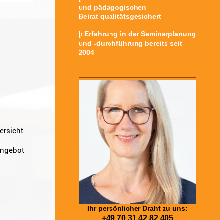
und pädagogischen
Beirat qualitätsgesichert
Erfahrung in der Seminarplanung
þ
und -durchführung bereits seit
2004
ersicht
Angebot
Ihr persönlicher Draht zu uns:
+49 70 31 42 82 405